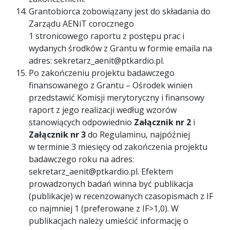
Grantobiorca zobowiązany jest do składania do
Zarządu AENiT corocznego
1 stronicowego raportu z postępu prac i
wydanych środków z Grantu w formie emaila na
adres: sekretarz_aenit@ptkardio.pl.
Po zakończeniu projektu badawczego
finansowanego z Grantu – Ośrodek winien
przedstawić Komisji merytoryczny i finansowy
raport z jego realizacji według wzorów
stanowiących odpowiednio
Załącznik nr 2
i
Załącznik nr 3
do Regulaminu, najpóźniej
w terminie 3 miesięcy od zakończenia projektu
badawczego roku na adres:
sekretarz_aenit@ptkardio.pl. Efektem
prowadzonych badań winna być publikacja
(publikacje) w recenzowanych czasopismach z IF
co najmniej 1 (preferowane z IF>1,0). W
publikacjach należy umieścić informację o