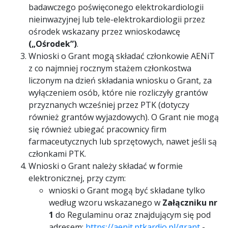
badawczego poświęconego elektrokardiologii
nieinwazyjnej lub tele-elektrokardiologii przez
ośrodek wskazany przez wnioskodawcę
(„Ośrodek”)
.
Wnioski o Grant mogą̨ składać członkowie AENiT
z co najmniej rocznym stażem członkostwa
liczonym na dzień składania wniosku o Grant, za
wyłączeniem osób, które nie rozliczyły grantów
przyznanych wcześniej przez PTK (dotyczy
również grantów wyjazdowych). O Grant nie mogą
się również ubiegać pracownicy firm
farmaceutycznych lub sprzętowych, nawet jeśli są
członkami PTK.
Wnioski o Grant należy składać w formie
elektronicznej, przy czym:
wnioski o Grant mogą być składane tylko
według wzoru wskazanego w
Załączniku nr
1
do Regulaminu oraz znajdującym się pod
adresem:
https://aenit.ptkardio.pl/grant
-