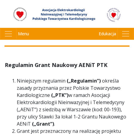
Granty i Nagrody Naukowe
AENiT
Menu
Edukacja
Regulamin Grant Naukowy AENiT PTK
Niniejszym regulamin
(„Regulamin”)
określa
zasady przyznania przez Polskie Towarzystwo
Kardiologiczne
(„PTK”)
w ramach Asocjacji
Elektrokardiologii Nieinwazyjnej i Telemedycyny
(„AENiT”) z siedzibą w Warszawie (kod: 00-193),
przy ulicy Stawki 3a lokal 1-2 Grantu Naukowego
AENiT
(„Grant”)
.
Grant jest przeznaczony na realizację projektu