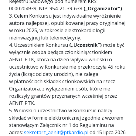
Rejestru Sądowego pod numerem KRS:
0000204939, NIP: 954-21-39-638
(„Organizator”)
.
3. Celem Konkursu jest indywidualne wyróżnienie
autora najlepszej, opublikowanej pracy oryginalnej
w roku 2025, w zakresie elektrokardiologii
nieinwazyjnej lub telemedycyny.
4. Uczestnikiem Konkursu
(„Uczestnik”)
może być
wyłącznie osoba będąca członkinią/członkiem
AENiT PTK, która na dzień wpływu wniosku o
uczestnictwo w Konkursie nie przekroczyła 45 roku
życia (licząc od daty urodzin), nie zalega
w płatnościach składek członkowskich na rzecz
Organizatora, z wyłączeniem osób, które nie
rozliczyły grantów przyznanych wcześniej przez
AENiT PTK.
5. Wnioski o uczestnictwo w Konkursie należy
składać w formie elektronicznej zgodnie z wzorem
stanowiącym Załącznik nr 1 do Regulaminu na
adres:
sekretarz_aenit@ptkardio.pl
od 15 lipca 2026