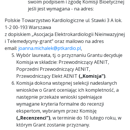
swoim podpisem i zgodę Komisji Bioetycznej
jeśli jest wymagana - na adres:
Polskie Towarzystwo Kardiologiczne ul. Stawki 3 A lok.
1-2 00-193 Warszawa
z dopiskiem „Asocjacja Elektrokardiologii Nieinwazyjnej
i Telemedycyny-grant” oraz mailowo na adres
email:
joanna.michalek@ptkardio.pl
.
Wybór laureata, tj. o przyznaniu Grantu decyduje
Komisja w składzie: Przewodniczący AENIT,
Poprzedni Przewodniczący AENIT,
Przewodniczący Elekt AENIT
(„Komisja”)
.
Komisja dokona wstępnej selekcji nadesłanych
wniosków o Grant oceniając ich kompletność, a
następnie przekaże wnioski spełniające
wymagane kryteria formalne do recenzji
ekspertom, wybranym przez Komisję
(„Recenzenci”)
, w terminie do 10 lutego roku, w
którym Grant zostanie przyznany.