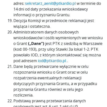
adres:
sekretarz_aenit@ptkardio.pl
w terminie do
14 dni od daty przekazania wnioskodawcy
informacji o przyznaniu Grantu.
Decyzja Komisji w przedmiocie reklamacji jest
wiążąca i ostateczna.
Administratorem danych osobowych
wnioskodawców i osób wymienionych we wniosku
o Grant
(„Dane”)
jest PTK z siedzibą w Warszawie
(kod: 00-193), przy ulicy Stawki 3a lokal 1-2. PTK
powołało IOD, z którym skontaktować się można
pod adresem
iod@ptkardio.pl
.
Dane będą przetwarzane wyłącznie w celu
rozpoznania wniosku o Grant oraz w celu
rozpatrzenia ewentualnych reklamacji
dotyczących przyznania Grantu, a w przypadku
przyznania Grantu również w celu jego
rozliczenia.
Podstawą prawną przetwarzania danych
osobowych jest art. 6 ust. 1 pkt c) i f)