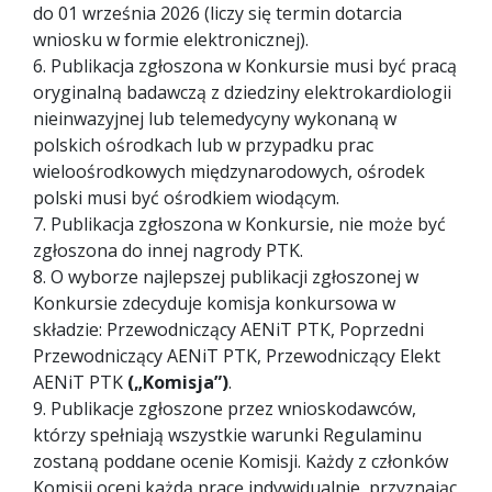
do 01 września 2026 (liczy się termin dotarcia
wniosku w formie elektronicznej).
6. Publikacja zgłoszona w Konkursie musi być pracą
oryginalną badawczą z dziedziny elektrokardiologii
nieinwazyjnej lub telemedycyny wykonaną w
polskich ośrodkach lub w przypadku prac
wieloośrodkowych międzynarodowych, ośrodek
polski musi być ośrodkiem wiodącym.
7. Publikacja zgłoszona w Konkursie, nie może być
zgłoszona do innej nagrody PTK.
8. O wyborze najlepszej publikacji zgłoszonej w
Konkursie zdecyduje komisja konkursowa w
składzie: Przewodniczący AENiT PTK, Poprzedni
Przewodniczący AENiT PTK, Przewodniczący Elekt
AENiT PTK
(„Komisja”)
.
9. Publikacje zgłoszone przez wnioskodawców,
którzy spełniają wszystkie warunki Regulaminu
zostaną poddane ocenie Komisji. Każdy z członków
Komisji oceni każdą pracę indywidualnie, przyznając