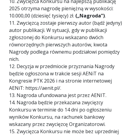
10. Zwycięzca Konkursu na najlepszą publikację
2025 otrzyma nagrodę pieniężną w wysokości:
10.000,00 (dziesięć tysięcy) zł.
(„Nagroda”)
.
11. Zwycięzcą zostaje pierwszy autor (bądź jedyny)
autor publikacji. W sytuacji, gdy w publikacji
zgłoszonej do Konkursu wskazano dwóch
równorzędnych pierwszych autorów, kwota
Nagrody podlega równemu podziałowi pomiędzy
nich.
12. Decyzja w przedmiocie przyznania Nagrody
będzie ogłoszona w trakcie sesji AENiT na
Kongresie PTK 2026 i na stronie internetowej
AENiT: https://aenit.pl/.
13. Nagroda ufundowana jest przez AENIT.
14. Nagroda będzie przekazana zwycięzcy
Konkursu w terminie do 14 dni po ogłoszeniu
wyników Konkursu, na rachunek bankowy
wskazany przez zwycięzcę Organizatorowi.
15. Zwycięzca Konkursu nie może bez uprzedniej