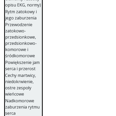
opisu EKG, normy)
Rytm zatokowy i
jego zaburzenia
Przewodzenie
zatokowo-
przedsionkowe,
przedsionkowo-
komorowe i
śródkomorowe
Powiększenie jam
serca i przerost
Cechy martwicy,
niedokrwienie,
ostre zespoły
wieńcowe
Nadkomorowe
zaburzenia rytmu
serca