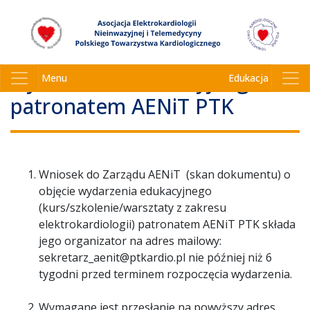
Tryb ubiegania się o objęcie
wydarzenia edukacyjnego
Menu
Edukacja
patronatem AENiT PTK
Wniosek do Zarządu AENiT (skan dokumentu) o
objęcie wydarzenia edukacyjnego
(kurs/szkolenie/warsztaty z zakresu
elektrokardiologii) patronatem AENiT PTK składa
jego organizator na adres mailowy:
sekretarz_aenit@ptkardio.pl nie później niż 6
tygodni przed terminem rozpoczęcia wydarzenia.
Wymagane jest przesłanie na powyższy adres